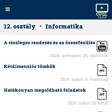
12. osztály
•
Informatika
A részleges rendezés és az összefésülés
2024. november 28, csütörtök
Kétdimenziós tömbök
2020. május 31, vasárnap
Hatékonyan megoldható feladatok
2020. május 25, hétfő