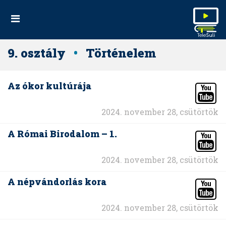
9. osztály
•
Történelem
Az ókor kultúrája
2024. november 28, csütörtök
A Római Birodalom – 1.
2024. november 28, csütörtök
A népvándorlás kora
2024. november 28, csütörtök