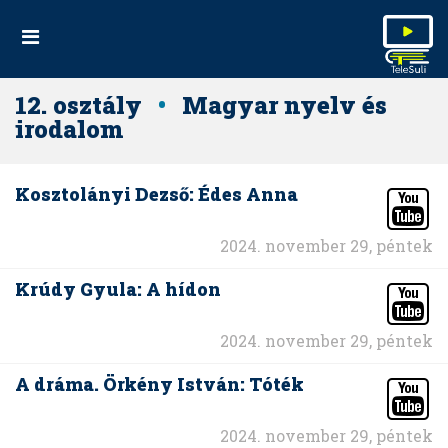
12. osztály
•
Magyar nyelv és
irodalom
Kosztolányi Dezső: Édes Anna
2024. november 29, péntek
Krúdy Gyula: A hídon
2024. november 29, péntek
A dráma. Örkény István: Tóték
2024. november 29, péntek